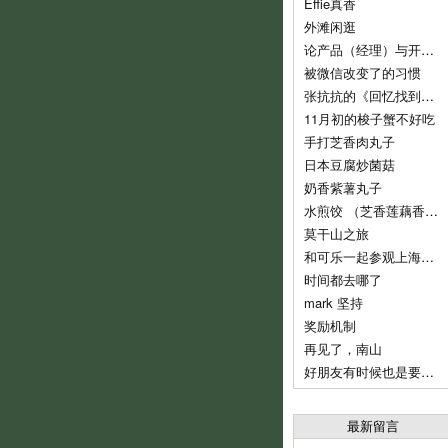
Effie真香
外滩闲逛
论产品（经理）与开发（经理）的话语权
被微信改变了的习惯
张抗抗的《回忆找到了我》
11月初的梭子蟹不好吃
手打芝香肉丸子
日本豆腐炒菌菇
奶香紫薯丸子
水煎饺 （芝香莲藕香菇肉饺）
莫干山之旅
和可乐一起参观上海鲁迅纪念馆
时间都去哪了
mark 坚持
奖励机制
再见了，南山
好朋友有时候也是要分开的
最新留言