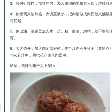
3、顺时针搅拌，搅拌均匀，加入很稠的生粉浆三匙，继续顺
4、热锅倒入油加热，火调至最小，把肉馅做成肉团放入油锅
可捞起。
5、倒出油，油锅里加入水、盐、糖、酱油、鸡精，差不多能
可。
6、大火烧开，加入肉团盖好煮，烧至汁差不多收干（要留点
勾芡到汁中，再把芡汁倒入肉团中。
哈哈，美味的狮子头上菜啦～～～～