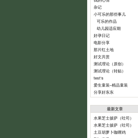
杂记
小可乐的那些事儿
可乐的作品
幼儿园适应期
好孕日记
电影分享
那片红土地
好文共赏
测试理论（原创）
测试理论（转贴）
test‘s
爱生童装–精品童装
分享好东东
最新文章
水果芝士披萨（吐司）
水果芝士披萨（吐司）
土豆胡萝卜咖喱鸡