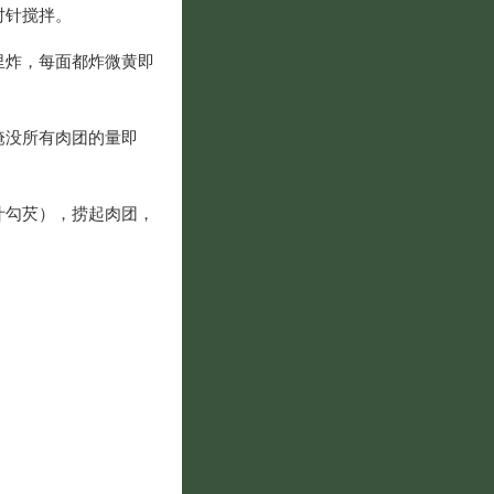
时针搅拌。
里炸，每面都炸微黄即
淹没所有肉团的量即
汁勾芡），捞起肉团，