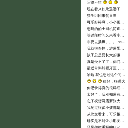
写得不错
现在看来如此遥远了……
猪圈组团来贺喜!!!
可乐好棒啊，小小画家！
惠州的的士司机简直就是人渣...服务态度不好..个人素质差..喜欢兜远路,花钱做他们的的士..他们反而是老大,还说争创文明城市,有
等过段时间又来看小可乐
非要去插班。。。 nc，nc，新时代的蛋痛。
我就很奇怪，难道蛋教主和教主夫人小时候没有去过幼儿园么？难倒不记得当时自己的心情吗？ 自从蛋教主一开始说通过洗脑，可以让小孩
孩子总是要长大的嘛，3岁上幼儿园也不算早吧，我们从来不乱给药给可乐吃的，就是发烧不高，我们也都是坚持监督喝水降温而已。长河叔叔，太
真是受不了了，你们就不能让可乐对幼儿园渐进适应吗？ 都开始出现生理反应了。再说，现在小孩这么小，不能随便用药，怎么像起来这么
最近带蝌蚪看牙医，医生说只要有牙齿就要开始刷牙！ 不过貌似小朋友不是很好教，蝌蚪现在非常愿意啃牙刷~ 听好些人提到巧虎里教刷牙
哈哈 我也想过这个问题。我不相信自己会有电影主角这么好的运气，所以宁愿跟那个最早发现问题的可怜科学家一样，全家人在一起……
很好，很强大
你记录得真的很详细，他长大了，会感谢妈妈给他留下这么珍贵的记忆！
太好了，我刚知道有这些地址，最近即将收拾一批，生小孩后不能穿的衣服，一定去寄。
忘了祝贺网店新张大吉，生意兴隆！！
我见过很多小孩都是这样，二岁左右是特别不乖的时期，自我意识开始膨胀，以逆反为乐，给他说道理又不懂，这是正常的，小桃你已经很有耐心了
从此文看来，可乐极具创意，涂鸦都这么有风格，玩汽车还玩得这么有门道。亲亲可乐赞一个！
确实是不能让小朋友单独坐的，一个急刹车就很危险了。我也是很短的路途而且低峰期才敢单独让他坐车的。
只是想把手写的日记送给可乐，毕竟觉得手写本看起来要比电子版有感觉一些。当然，以后也会常更新可乐的一些成长记录上来和大家分享的。