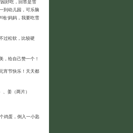
雪园好吃，回答是雪
一到幼儿园，可乐脑
声地
妈妈，我要吃雪
“
不过松软，比较硬
美，给自己赞一个！
元宵节快乐！天天都
颗）、姜（两片）
一个鸡蛋，倒入一小匙