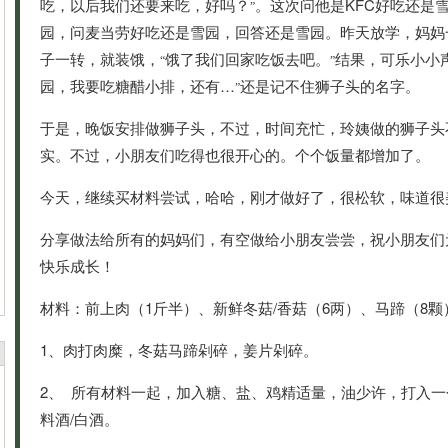
吃，以后我们还要来吃，好吗？
。这次问他是KFC好吃还是
”
园，问麦当劳好吃还是雪园，回答还是雪园。昨天放学，妈妈
子一转，就装饿，
饿了我们回家吃饭去吧。
结果，可乐小小
“
”
园，我要吃糖醋小排，还有…
还是记不住狮子头的名字。
”
于是，晚饭安排做狮子头，不过，时间充忙，玲姨做的狮子头
实。不过，小朋友们吃得也很开心的。个个饭量都增加了。
今天，继续买材料尝试，哈哈，刚才做好了，很松软，味道很
分享做法给所有的妈妈们，有空做给小朋友尝尝，祝小朋友们
快乐成长！
材料：前上肉（1斤半）、新鲜冬菇/香菇（6两）、马蹄（8
1、肉打肉糜，冬菇马蹄剁碎，姜片剁碎。
2、 所有材料一起，加入糖、盐、鸡精适量，油少许，打入
料酒/白酒。