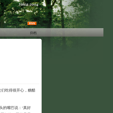
归档
友们吃得很开心，糖醋
头的嘴巴说：
真好
“