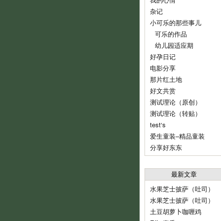
杂记
小可乐的那些事儿
可乐的作品
幼儿园适应期
好孕日记
电影分享
那片红土地
好文共赏
测试理论（原创）
测试理论（转贴）
test‘s
爱生童装–精品童装
分享好东东
最新文章
水果芝士披萨（吐司）
水果芝士披萨（吐司）
土豆胡萝卜咖喱鸡