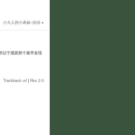
小大人的小表妹–佳佳
»
所以宁愿跟那个最早发现
Trackback url
|
Rss 2.0