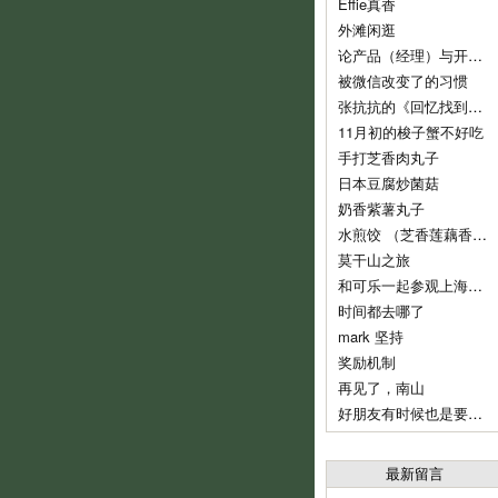
Effie真香
外滩闲逛
论产品（经理）与开发（经理）的话语权
被微信改变了的习惯
张抗抗的《回忆找到了我》
11月初的梭子蟹不好吃
手打芝香肉丸子
日本豆腐炒菌菇
奶香紫薯丸子
水煎饺 （芝香莲藕香菇肉饺）
莫干山之旅
和可乐一起参观上海鲁迅纪念馆
时间都去哪了
mark 坚持
奖励机制
再见了，南山
好朋友有时候也是要分开的
最新留言