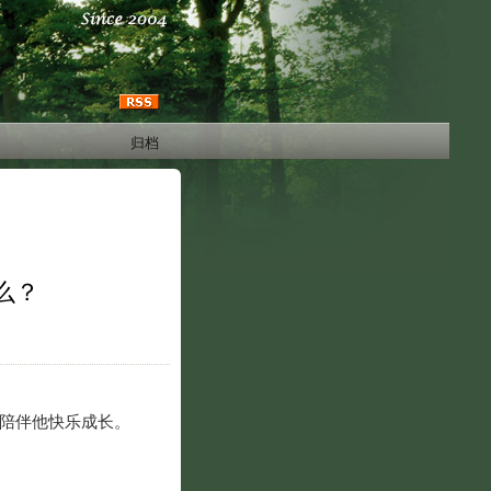
归档
么？
，陪伴他快乐成长。