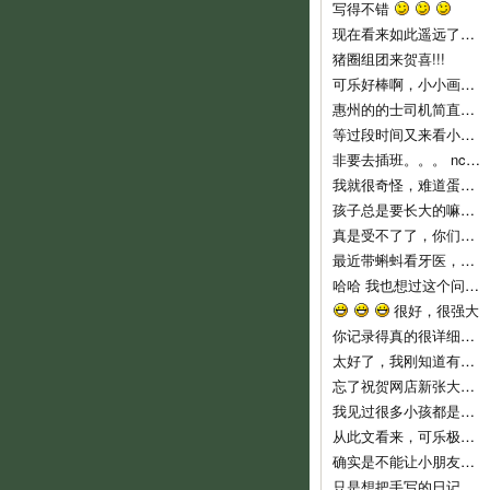
写得不错
现在看来如此遥远了……
猪圈组团来贺喜!!!
可乐好棒啊，小小画家！
惠州的的士司机简直就是人渣...服务态度不好..个人素质差..喜欢兜远路,花钱做他们的的士..他们反而是老大,还说争创文明城市,有
等过段时间又来看小可乐
非要去插班。。。 nc，nc，新时代的蛋痛。
我就很奇怪，难道蛋教主和教主夫人小时候没有去过幼儿园么？难倒不记得当时自己的心情吗？ 自从蛋教主一开始说通过洗脑，可以让小孩
孩子总是要长大的嘛，3岁上幼儿园也不算早吧，我们从来不乱给药给可乐吃的，就是发烧不高，我们也都是坚持监督喝水降温而已。长河叔叔，太
真是受不了了，你们就不能让可乐对幼儿园渐进适应吗？ 都开始出现生理反应了。再说，现在小孩这么小，不能随便用药，怎么像起来这么
最近带蝌蚪看牙医，医生说只要有牙齿就要开始刷牙！ 不过貌似小朋友不是很好教，蝌蚪现在非常愿意啃牙刷~ 听好些人提到巧虎里教刷牙
哈哈 我也想过这个问题。我不相信自己会有电影主角这么好的运气，所以宁愿跟那个最早发现问题的可怜科学家一样，全家人在一起……
很好，很强大
你记录得真的很详细，他长大了，会感谢妈妈给他留下这么珍贵的记忆！
太好了，我刚知道有这些地址，最近即将收拾一批，生小孩后不能穿的衣服，一定去寄。
忘了祝贺网店新张大吉，生意兴隆！！
我见过很多小孩都是这样，二岁左右是特别不乖的时期，自我意识开始膨胀，以逆反为乐，给他说道理又不懂，这是正常的，小桃你已经很有耐心了
从此文看来，可乐极具创意，涂鸦都这么有风格，玩汽车还玩得这么有门道。亲亲可乐赞一个！
确实是不能让小朋友单独坐的，一个急刹车就很危险了。我也是很短的路途而且低峰期才敢单独让他坐车的。
只是想把手写的日记送给可乐，毕竟觉得手写本看起来要比电子版有感觉一些。当然，以后也会常更新可乐的一些成长记录上来和大家分享的。