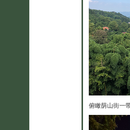
俯瞰荫山街一