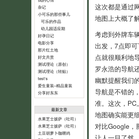
这次都是通过
杂记
小可乐的那些事儿
地图上大概了
可乐的作品
幼儿园适应期
考虑到外牌车辆
好孕日记
电影分享
出发，7点即可
那片红土地
点就很顺利地
好文共赏
测试理论（原创）
罗永浩的导航
测试理论（转贴）
test‘s
幽默提醒我们
爱生童装–精品童装
导航是不错的
分享好东东
准。这次，P
最新文章
地图确实能更
水果芝士披萨（吐司）
对比Googl
水果芝士披萨（吐司）
土豆胡萝卜咖喱鸡
让人一目了然