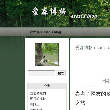
爱森博格 esan's blog
爱森博格 esan's b
日期:
分类
参考了网友的
就爱做吃的
可乐的成长
之旅。
在路上
我的心情