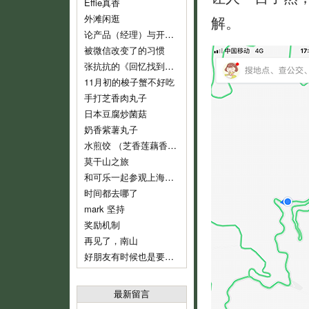
Effie真香
外滩闲逛
解。
论产品（经理）与开发（经理）的话语权
被微信改变了的习惯
张抗抗的《回忆找到了我》
11月初的梭子蟹不好吃
手打芝香肉丸子
日本豆腐炒菌菇
奶香紫薯丸子
水煎饺 （芝香莲藕香菇肉饺）
莫干山之旅
和可乐一起参观上海鲁迅纪念馆
时间都去哪了
mark 坚持
奖励机制
再见了，南山
好朋友有时候也是要分开的
最新留言