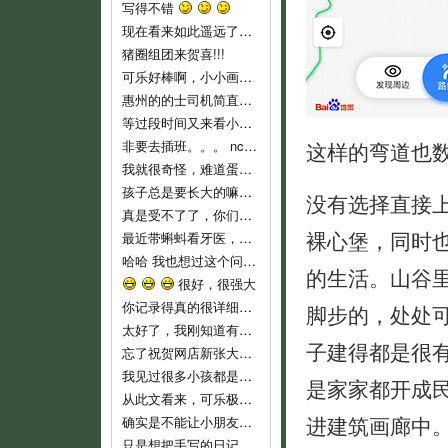
写得不错
现在看来如此遥远了……
猪圈组团来贺喜!!!
可乐好棒啊，小小画家！
惠州的的士司机简直就是人渣...服务态度不好..个人素质差..喜欢兜远路,花钱做他们的的士..他们反而是老大,还说争创文明城市,有
等过段时间又来看小可乐
非要去插班。。。 nc，nc，新时代的蛋痛。
这样的弯道也
我就很奇怪，难道蛋教主和教主夫人小时候没有去过幼儿园么？难倒不记得当时自己的心情吗？ 自从蛋教主一开始说通过洗脑，可以让小孩
孩子总是要长大的嘛，3岁上幼儿园也不算早吧，我们从来不乱给药给可乐吃的，就是发烧不高，我们也都是坚持监督喝水降温而已。长河叔叔，太
没有选择直接
真是受不了了，你们就不能让可乐对幼儿园渐进适应吗？ 都开始出现生理反应了。再说，现在小孩这么小，不能随便用药，怎么像起来这么
裸心堡，同时
最近带蝌蚪看牙医，医生说只要有牙齿就要开始刷牙！ 不过貌似小朋友不是很好教，蝌蚪现在非常愿意啃牙刷~ 听好些人提到巧虎里教刷牙
哈哈 我也想过这个问题。我不相信自己会有电影主角这么好的运气，所以宁愿跟那个最早发现问题的可怜科学家一样，全家人在一起……
的生活。山谷
很好，很强大
你记录得真的很详细，他长大了，会感谢妈妈给他留下这么珍贵的记忆！
脚步的，处处
太好了，我刚知道有这些地址，最近即将收拾一批，生小孩后不能穿的衣服，一定去寄。
子建得都是很
忘了祝贺网店新张大吉，生意兴隆！！
我见过很多小孩都是这样，二岁左右是特别不乖的时期，自我意识开始膨胀，以逆反为乐，给他说道理又不懂，这是正常的，小桃你已经很有耐心了
是家家都开成
从此文看来，可乐极具创意，涂鸦都这么有风格，玩汽车还玩得这么有门道。亲亲可乐赞一个！
进建筑画廊中
确实是不能让小朋友单独坐的，一个急刹车就很危险了。我也是很短的路途而且低峰期才敢单独让他坐车的。
只是想把手写的日记送给可乐，毕竟觉得手写本看起来要比电子版有感觉一些。当然，以后也会常更新可乐的一些成长记录上来和大家分享的。