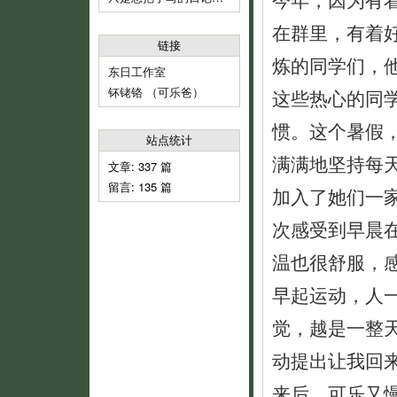
在群里，有着
链接
炼的同学们，
东日工作室
钚铑铬 （可乐爸）
这些热心的同
惯。这个暑假
站点统计
满满地坚持每天
文章: 337 篇
留言: 135 篇
加入了她们一家
次感受到早晨
温也很舒服，
早起运动，人
觉，越是一整
动提出让我回来
来后，可乐又慢