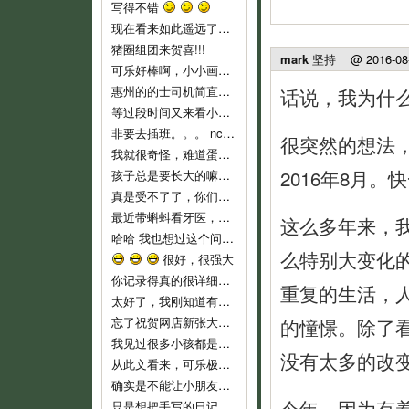
写得不错
现在看来如此遥远了……
猪圈组团来贺喜!!!
mark 坚持
@ 2016-08-0
可乐好棒啊，小小画家！
惠州的的士司机简直就是人渣...服务态度不好..个人素质差..喜欢兜远路,花钱做他们的的士..他们反而是老大,还说争创文明城市,有
话说，我为什
等过段时间又来看小可乐
非要去插班。。。 nc，nc，新时代的蛋痛。
很突然的想法，
我就很奇怪，难道蛋教主和教主夫人小时候没有去过幼儿园么？难倒不记得当时自己的心情吗？ 自从蛋教主一开始说通过洗脑，可以让小孩
2016年8月
孩子总是要长大的嘛，3岁上幼儿园也不算早吧，我们从来不乱给药给可乐吃的，就是发烧不高，我们也都是坚持监督喝水降温而已。长河叔叔，太
真是受不了了，你们就不能让可乐对幼儿园渐进适应吗？ 都开始出现生理反应了。再说，现在小孩这么小，不能随便用药，怎么像起来这么
最近带蝌蚪看牙医，医生说只要有牙齿就要开始刷牙！ 不过貌似小朋友不是很好教，蝌蚪现在非常愿意啃牙刷~ 听好些人提到巧虎里教刷牙
这么多年来，
哈哈 我也想过这个问题。我不相信自己会有电影主角这么好的运气，所以宁愿跟那个最早发现问题的可怜科学家一样，全家人在一起……
么特别大变化
很好，很强大
你记录得真的很详细，他长大了，会感谢妈妈给他留下这么珍贵的记忆！
重复的生活，
太好了，我刚知道有这些地址，最近即将收拾一批，生小孩后不能穿的衣服，一定去寄。
忘了祝贺网店新张大吉，生意兴隆！！
的憧憬。除了
我见过很多小孩都是这样，二岁左右是特别不乖的时期，自我意识开始膨胀，以逆反为乐，给他说道理又不懂，这是正常的，小桃你已经很有耐心了
没有太多的改
从此文看来，可乐极具创意，涂鸦都这么有风格，玩汽车还玩得这么有门道。亲亲可乐赞一个！
确实是不能让小朋友单独坐的，一个急刹车就很危险了。我也是很短的路途而且低峰期才敢单独让他坐车的。
今年，因为有
只是想把手写的日记送给可乐，毕竟觉得手写本看起来要比电子版有感觉一些。当然，以后也会常更新可乐的一些成长记录上来和大家分享的。