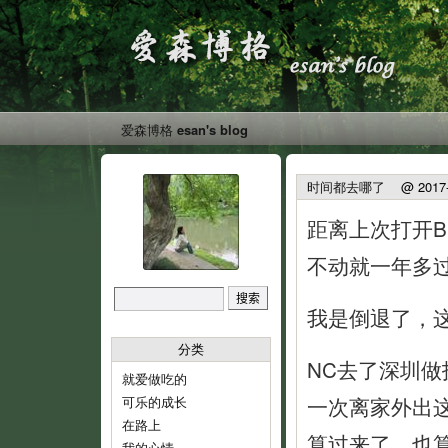
爱森博格 esan's blog
时间都去哪了
@ 2017-1
距离上次打开B
不动就一年多
我是倒退了，
分类
NC去了深圳做
就爱做吃的
一次离家外出
可乐的成长
在路上
算过来了，也
我的心情