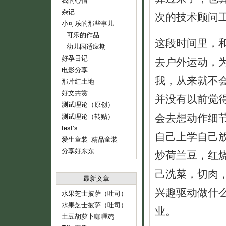
杂记
次的技术顾问
小可乐的那些事儿
可乐的作品
这段时间里，
幼儿园适应期
好孕日记
去户外运动，
电影分享
我，从来就不
那片红土地
好文共赏
并没有以前觉
测试理论（原创）
会去想动作细
测试理论（转贴）
test‘s
自己上学自己
爱生童装–精品童装
分享好东东
炒荷兰豆，红
己洗菜，切肉
最新文章
兴趣驱动做什
水果芝士披萨（吐司）
水果芝士披萨（吐司）
业。
土豆胡萝卜咖喱鸡