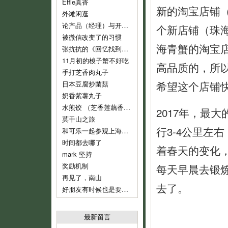
Effie真香
新的淘宝店铺
外滩闲逛
论产品（经理）与开发（经理）的话语权
个新店铺（珠
被微信改变了的习惯
海青蟹的淘宝
张抗抗的《回忆找到了我》
11月初的梭子蟹不好吃
高品质的，所
手打芝香肉丸子
希望这个店铺
日本豆腐炒菌菇
奶香紫薯丸子
水煎饺 （芝香莲藕香菇肉饺）
2017年，最
莫干山之旅
行3-4公里左
和可乐一起参观上海鲁迅纪念馆
时间都去哪了
着春天的变化
mark 坚持
奖励机制
每天早晨去锻
再见了，南山
去了。
好朋友有时候也是要分开的
最新留言