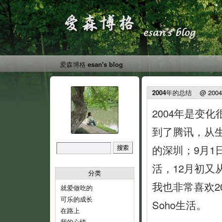
爱森博格 esan's blog
2004年的总结
@ 2004-1
2004年是变
到了腾讯，从
的深圳；9月1
活，12月初
分类
我也非常喜欢2
就爱做吃的
可乐的成长
Soho生活。
在路上
我的心情