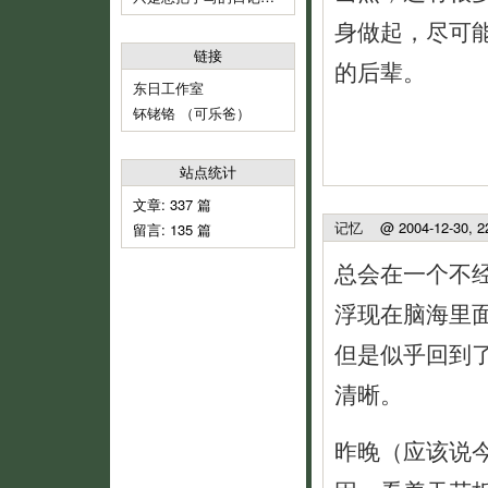
身做起，尽可
链接
的后辈。
东日工作室
钚铑铬 （可乐爸）
站点统计
文章: 337 篇
记忆
@ 2004-12-30, 2
留言: 135 篇
总会在一个不
浮现在脑海里
但是似乎回到
清晰。
昨晚（应该说