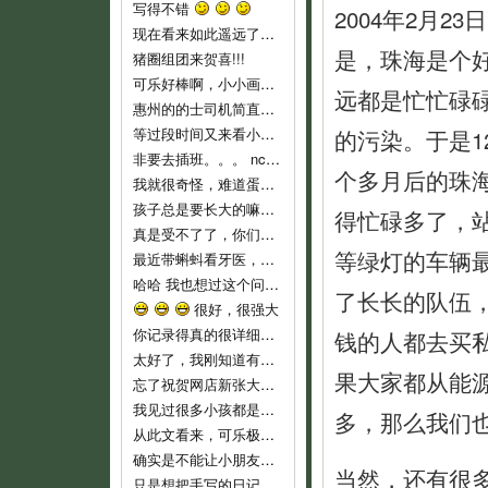
写得不错
2004年2月
现在看来如此遥远了……
是，珠海是个
猪圈组团来贺喜!!!
可乐好棒啊，小小画家！
远都是忙忙碌
惠州的的士司机简直就是人渣...服务态度不好..个人素质差..喜欢兜远路,花钱做他们的的士..他们反而是老大,还说争创文明城市,有
等过段时间又来看小可乐
的污染。于是1
非要去插班。。。 nc，nc，新时代的蛋痛。
个多月后的珠
我就很奇怪，难道蛋教主和教主夫人小时候没有去过幼儿园么？难倒不记得当时自己的心情吗？ 自从蛋教主一开始说通过洗脑，可以让小孩
孩子总是要长大的嘛，3岁上幼儿园也不算早吧，我们从来不乱给药给可乐吃的，就是发烧不高，我们也都是坚持监督喝水降温而已。长河叔叔，太
得忙碌多了，
真是受不了了，你们就不能让可乐对幼儿园渐进适应吗？ 都开始出现生理反应了。再说，现在小孩这么小，不能随便用药，怎么像起来这么
等绿灯的车辆
最近带蝌蚪看牙医，医生说只要有牙齿就要开始刷牙！ 不过貌似小朋友不是很好教，蝌蚪现在非常愿意啃牙刷~ 听好些人提到巧虎里教刷牙
哈哈 我也想过这个问题。我不相信自己会有电影主角这么好的运气，所以宁愿跟那个最早发现问题的可怜科学家一样，全家人在一起……
了长长的队伍
很好，很强大
你记录得真的很详细，他长大了，会感谢妈妈给他留下这么珍贵的记忆！
钱的人都去买
太好了，我刚知道有这些地址，最近即将收拾一批，生小孩后不能穿的衣服，一定去寄。
果大家都从能
忘了祝贺网店新张大吉，生意兴隆！！
我见过很多小孩都是这样，二岁左右是特别不乖的时期，自我意识开始膨胀，以逆反为乐，给他说道理又不懂，这是正常的，小桃你已经很有耐心了
多，那么我们
从此文看来，可乐极具创意，涂鸦都这么有风格，玩汽车还玩得这么有门道。亲亲可乐赞一个！
确实是不能让小朋友单独坐的，一个急刹车就很危险了。我也是很短的路途而且低峰期才敢单独让他坐车的。
当然，还有很
只是想把手写的日记送给可乐，毕竟觉得手写本看起来要比电子版有感觉一些。当然，以后也会常更新可乐的一些成长记录上来和大家分享的。