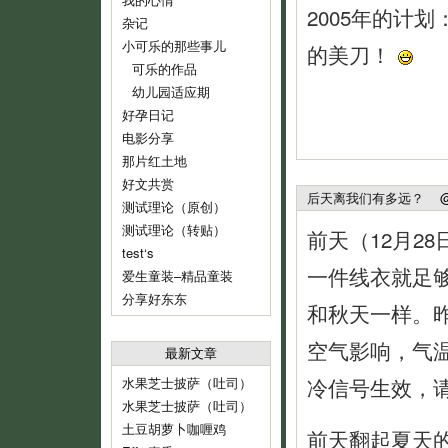
2005年的计
杂记
小可乐的那些事儿
的美刀！
可乐的作品
幼儿园适应期
好孕日记
电影分享
那片红土地
好文共赏
后天离我们有多远？
@ 2
测试理论（原创）
测试理论（转贴）
前天（12月2
test‘s
一件线衣就足
爱生童装–精品童装
分享好东东
和秋天一样。
空气影响，气温
最新文章
冷信号生效，
水果芝士披萨（吐司）
水果芝士披萨（吐司）
土豆胡萝卜咖喱鸡
前天翻起夏天