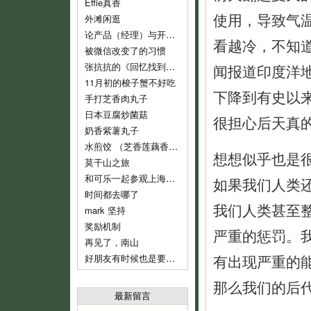
Effie真香
使用，导致气
外滩闲逛
论产品（经理）与开发（经理）的话语权
看越冷，不知
被微信改变了的习惯
张抗抗的《回忆找到了我》
闻报道印度洋
11月初的梭子蟹不好吃
下降到有史以
手打芝香肉丸子
日本豆腐炒菌菇
很担心后天真
奶香紫薯丸子
水煎饺 （芝香莲藕香菇肉饺）
想想似乎也是
莫干山之旅
和可乐一起参观上海鲁迅纪念馆
如果我们人类
时间都去哪了
我们人类甚至
mark 坚持
奖励机制
严重的惩罚。
再见了，南山
有出现严重的
好朋友有时候也是要分开的
那么我们的后
最新留言