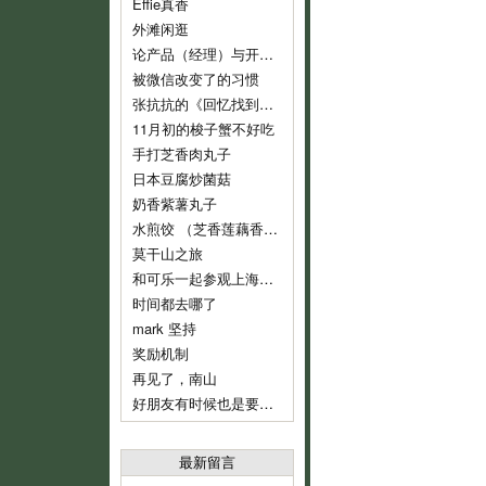
Effie真香
外滩闲逛
论产品（经理）与开发（经理）的话语权
被微信改变了的习惯
张抗抗的《回忆找到了我》
11月初的梭子蟹不好吃
手打芝香肉丸子
日本豆腐炒菌菇
奶香紫薯丸子
水煎饺 （芝香莲藕香菇肉饺）
莫干山之旅
和可乐一起参观上海鲁迅纪念馆
时间都去哪了
mark 坚持
奖励机制
再见了，南山
好朋友有时候也是要分开的
最新留言