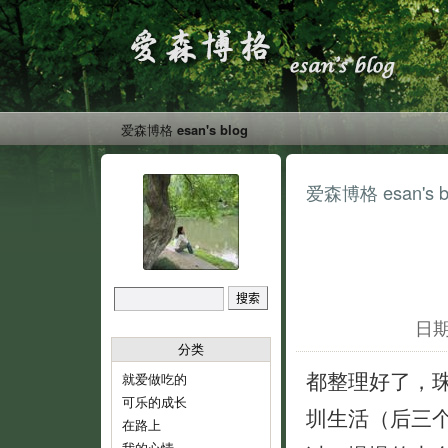
爱森博格 esan's blog
爱森博格 esan's b
日期:
分类
都整理好了，
就爱做吃的
可乐的成长
圳生活（后三个
在路上
我的心情