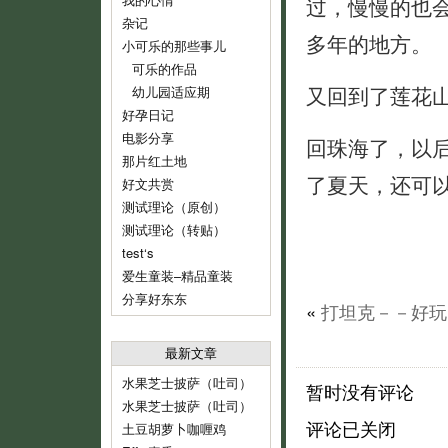
过，慢慢的也
杂记
多年的地方。
小可乐的那些事儿
可乐的作品
又回到了莲花
幼儿园适应期
好孕日记
电影分享
回珠海了，以
那片红土地
了夏天，还可
好文共赏
测试理论（原创）
测试理论（转贴）
test‘s
爱生童装–精品童装
分享好东东
«
打坦克－－好玩
最新文章
水果芝士披萨（吐司）
暂时没有评论
水果芝士披萨（吐司）
评论已关闭
土豆胡萝卜咖喱鸡