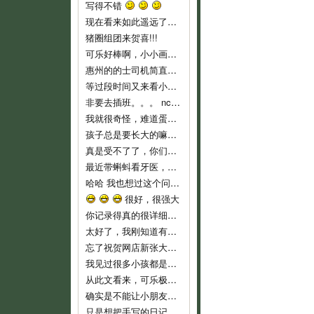
写得不错
现在看来如此遥远了……
猪圈组团来贺喜!!!
可乐好棒啊，小小画家！
惠州的的士司机简直就是人渣...服务态度不好..个人素质差..喜欢兜远路,花钱做他们的的士..他们反而是老大,还说争创文明城市,有
等过段时间又来看小可乐
非要去插班。。。 nc，nc，新时代的蛋痛。
我就很奇怪，难道蛋教主和教主夫人小时候没有去过幼儿园么？难倒不记得当时自己的心情吗？ 自从蛋教主一开始说通过洗脑，可以让小孩
孩子总是要长大的嘛，3岁上幼儿园也不算早吧，我们从来不乱给药给可乐吃的，就是发烧不高，我们也都是坚持监督喝水降温而已。长河叔叔，太
真是受不了了，你们就不能让可乐对幼儿园渐进适应吗？ 都开始出现生理反应了。再说，现在小孩这么小，不能随便用药，怎么像起来这么
最近带蝌蚪看牙医，医生说只要有牙齿就要开始刷牙！ 不过貌似小朋友不是很好教，蝌蚪现在非常愿意啃牙刷~ 听好些人提到巧虎里教刷牙
哈哈 我也想过这个问题。我不相信自己会有电影主角这么好的运气，所以宁愿跟那个最早发现问题的可怜科学家一样，全家人在一起……
很好，很强大
你记录得真的很详细，他长大了，会感谢妈妈给他留下这么珍贵的记忆！
太好了，我刚知道有这些地址，最近即将收拾一批，生小孩后不能穿的衣服，一定去寄。
忘了祝贺网店新张大吉，生意兴隆！！
我见过很多小孩都是这样，二岁左右是特别不乖的时期，自我意识开始膨胀，以逆反为乐，给他说道理又不懂，这是正常的，小桃你已经很有耐心了
从此文看来，可乐极具创意，涂鸦都这么有风格，玩汽车还玩得这么有门道。亲亲可乐赞一个！
确实是不能让小朋友单独坐的，一个急刹车就很危险了。我也是很短的路途而且低峰期才敢单独让他坐车的。
只是想把手写的日记送给可乐，毕竟觉得手写本看起来要比电子版有感觉一些。当然，以后也会常更新可乐的一些成长记录上来和大家分享的。