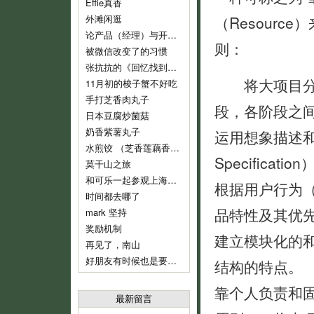
Effie真香
外滩闲逛
（Resourc
论产品（经理）与开发（经理）的话语权
则：
被微信改变了的习惯
张抗抗的《回忆找到了我》
将大项目分成若
11月初的梭子蟹不好吃
手打芝香肉丸子
段，各阶段之
日本豆腐炒菌菇
奶香紫薯丸子
运用想象描述和
水煎饺 （芝香莲藕香菇肉饺）
Specificat
莫干山之旅
和可乐一起参观上海鲁迅纪念馆
根据用户行为（U
时间都去哪了
品特性及其优
mark 坚持
奖励机制
建立模块化的
再见了，南山
好朋友有时候也是要分开的
结构的特点。
靠个人负责和
最新留言