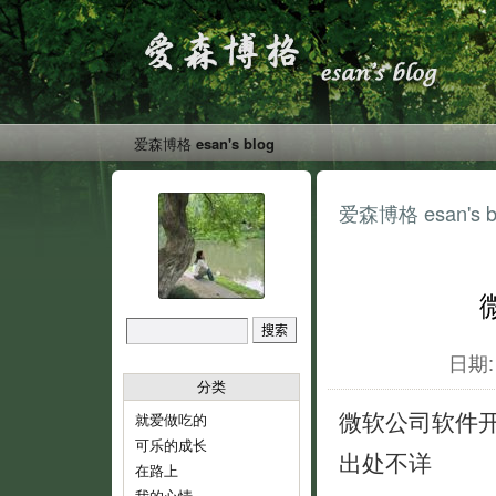
爱森博格 esan's blog
爱森博格 esan's b
日期: 
分类
微软公司软件
就爱做吃的
可乐的成长
出处不详
在路上
我的心情