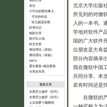
北京大学出版
杂记
小可乐的那些事儿
所见到的对微
可乐的作品
入的一本书。
幼儿园适应期
好孕日记
学地对软件产
电影分享
那片红土地
国的广大软件
好文共赏
位朋友是大有
测试理论（原创）
测试理论（转贴）
部分内容摘录
test‘s
我在微软中国
爱生童装–精品童装
分享好东东
共同分享。本
若有时间还是
最新文章
水果芝士披萨（吐司）
在微软的产品
水果芝士披萨（吐司）
土豆胡萝卜咖喱鸡
一种可称之为
“