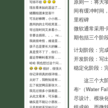
原则一：将大
写得不错
现在看来如此遥远了……
间有缓冲时间
猪圈组团来贺喜!!!
里程碑
可乐好棒啊，小小画家！
惠州的的士司机简直就是人渣...服务态度不好..个人素质差..喜欢兜远路,花钱做他们的的士..他们反而是老大,还说争创文明城市,有
微软通常采用
“
等过段时间又来看小可乐
非要去插班。。。 nc，nc，新时代的蛋痛。
期包括三个阶
我就很奇怪，难道蛋教主和教主夫人小时候没有去过幼儿园么？难倒不记得当时自己的心情吗？ 自从蛋教主一开始说通过洗脑，可以让小孩
孩子总是要长大的嘛，3岁上幼儿园也不算早吧，我们从来不乱给药给可乐吃的，就是发烧不高，我们也都是坚持监督喝水降温而已。长河叔叔，太
计划阶段：完
真是受不了了，你们就不能让可乐对幼儿园渐进适应吗？ 都开始出现生理反应了。再说，现在小孩这么小，不能随便用药，怎么像起来这么
最近带蝌蚪看牙医，医生说只要有牙齿就要开始刷牙！ 不过貌似小朋友不是很好教，蝌蚪现在非常愿意啃牙刷~ 听好些人提到巧虎里教刷牙
开发阶段：写
哈哈 我也想过这个问题。我不相信自己会有电影主角这么好的运气，所以宁愿跟那个最早发现问题的可怜科学家一样，全家人在一起……
稳定化阶段：完
很好，很强大
你记录得真的很详细，他长大了，会感谢妈妈给他留下这么珍贵的记忆！
这三个大阶段
太好了，我刚知道有这些地址，最近即将收拾一批，生小孩后不能穿的衣服，一定去寄。
忘了祝贺网店新张大吉，生意兴隆！！
布
（Water
”
我见过很多小孩都是这样，二岁左右是特别不乖的时期，自我意识开始膨胀，以逆反为乐，给他说道理又不懂，这是正常的，小桃你已经很有耐心了
从此文看来，可乐极具创意，涂鸦都这么有风格，玩汽车还玩得这么有门道。亲亲可乐赞一个！
尽设计、模块
确实是不能让小朋友单独坐的，一个急刹车就很危险了。我也是很短的路途而且低峰期才敢单独让他坐车的。
组成的。而微
只是想把手写的日记送给可乐，毕竟觉得手写本看起来要比电子版有感觉一些。当然，以后也会常更新可乐的一些成长记录上来和大家分享的。