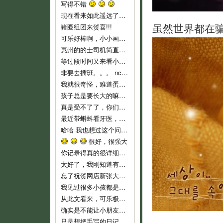
写得不错
现在看来如此遥远了……
虽然世界都在
猪圈组团来贺喜!!!
可乐好棒啊，小小画家！
惠州的的士司机简直就是人渣...服务态度不好..个人素质差..喜欢兜远路,花钱做他们的的士..他们反而是老大,还说争创文明城市,有
等过段时间又来看小可乐
非要去插班。。。 nc，nc，新时代的蛋痛。
我就很奇怪，难道蛋教主和教主夫人小时候没有去过幼儿园么？难倒不记得当时自己的心情吗？ 自从蛋教主一开始说通过洗脑，可以让小孩
孩子总是要长大的嘛，3岁上幼儿园也不算早吧，我们从来不乱给药给可乐吃的，就是发烧不高，我们也都是坚持监督喝水降温而已。长河叔叔，太
真是受不了了，你们就不能让可乐对幼儿园渐进适应吗？ 都开始出现生理反应了。再说，现在小孩这么小，不能随便用药，怎么像起来这么
最近带蝌蚪看牙医，医生说只要有牙齿就要开始刷牙！ 不过貌似小朋友不是很好教，蝌蚪现在非常愿意啃牙刷~ 听好些人提到巧虎里教刷牙
哈哈 我也想过这个问题。我不相信自己会有电影主角这么好的运气，所以宁愿跟那个最早发现问题的可怜科学家一样，全家人在一起……
很好，很强大
你记录得真的很详细，他长大了，会感谢妈妈给他留下这么珍贵的记忆！
太好了，我刚知道有这些地址，最近即将收拾一批，生小孩后不能穿的衣服，一定去寄。
忘了祝贺网店新张大吉，生意兴隆！！
我见过很多小孩都是这样，二岁左右是特别不乖的时期，自我意识开始膨胀，以逆反为乐，给他说道理又不懂，这是正常的，小桃你已经很有耐心了
从此文看来，可乐极具创意，涂鸦都这么有风格，玩汽车还玩得这么有门道。亲亲可乐赞一个！
确实是不能让小朋友单独坐的，一个急刹车就很危险了。我也是很短的路途而且低峰期才敢单独让他坐车的。
只是想把手写的日记送给可乐，毕竟觉得手写本看起来要比电子版有感觉一些。当然，以后也会常更新可乐的一些成长记录上来和大家分享的。