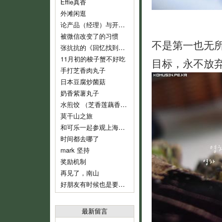
Effie真香
外滩闲逛
论产品（经理）与开发（经理）的话语权
被微信改变了的习惯
不是第一也无
张抗抗的《回忆找到了我》
11月初的梭子蟹不好吃
目标，永不放弃
手打芝香肉丸子
日本豆腐炒菌菇
奶香紫薯丸子
水煎饺 （芝香莲藕香菇肉饺）
莫干山之旅
和可乐一起参观上海鲁迅纪念馆
时间都去哪了
mark 坚持
奖励机制
再见了，南山
好朋友有时候也是要分开的
最新留言