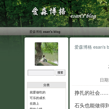
爱森博格 esan's blog
爱森博格 esan's b
日期:
分类
挣扎的社会…
就爱做吃的
可乐的成长
在路上
石头也能做得
我的心情