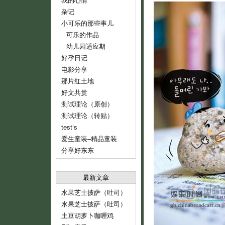
杂记
小可乐的那些事儿
可乐的作品
幼儿园适应期
好孕日记
电影分享
那片红土地
好文共赏
测试理论（原创）
测试理论（转贴）
test‘s
爱生童装–精品童装
分享好东东
最新文章
水果芝士披萨（吐司）
水果芝士披萨（吐司）
土豆胡萝卜咖喱鸡