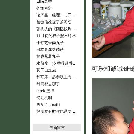
Effie真香
外滩闲逛
论产品（经理）与开发（经理）的话语权
被微信改变了的习惯
张抗抗的《回忆找到了我》
11月初的梭子蟹不好吃
手打芝香肉丸子
日本豆腐炒菌菇
奶香紫薯丸子
水煎饺 （芝香莲藕香菇肉饺）
可乐和诚诚哥
莫干山之旅
和可乐一起参观上海鲁迅纪念馆
时间都去哪了
mark 坚持
奖励机制
再见了，南山
好朋友有时候也是要分开的
最新留言