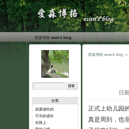
爱森博格 esan's blog
爱森博格 esan's blog
→
日期:
分类
正式上幼儿园
就爱做吃的
可乐的成长
真是周到，也
在路上
我的心情