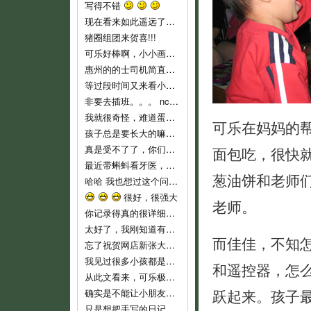
写得不错
现在看来如此遥远了……
猪圈组团来贺喜!!!
可乐好棒啊，小小画家！
惠州的的士司机简直就是人渣...服务态度不好..个人素质差..喜欢兜远路,花钱做他们的的士..他们反而是老大,还说争创文明城市,有
等过段时间又来看小可乐
非要去插班。。。 nc，nc，新时代的蛋痛。
我就很奇怪，难道蛋教主和教主夫人小时候没有去过幼儿园么？难倒不记得当时自己的心情吗？ 自从蛋教主一开始说通过洗脑，可以让小孩
可乐在妈妈的
孩子总是要长大的嘛，3岁上幼儿园也不算早吧，我们从来不乱给药给可乐吃的，就是发烧不高，我们也都是坚持监督喝水降温而已。长河叔叔，太
真是受不了了，你们就不能让可乐对幼儿园渐进适应吗？ 都开始出现生理反应了。再说，现在小孩这么小，不能随便用药，怎么像起来这么
面包吃，很快
最近带蝌蚪看牙医，医生说只要有牙齿就要开始刷牙！ 不过貌似小朋友不是很好教，蝌蚪现在非常愿意啃牙刷~ 听好些人提到巧虎里教刷牙
葱油饼和老师
哈哈 我也想过这个问题。我不相信自己会有电影主角这么好的运气，所以宁愿跟那个最早发现问题的可怜科学家一样，全家人在一起……
很好，很强大
老师。
你记录得真的很详细，他长大了，会感谢妈妈给他留下这么珍贵的记忆！
太好了，我刚知道有这些地址，最近即将收拾一批，生小孩后不能穿的衣服，一定去寄。
而佳佳，不知
忘了祝贺网店新张大吉，生意兴隆！！
我见过很多小孩都是这样，二岁左右是特别不乖的时期，自我意识开始膨胀，以逆反为乐，给他说道理又不懂，这是正常的，小桃你已经很有耐心了
和遥控器，怎
从此文看来，可乐极具创意，涂鸦都这么有风格，玩汽车还玩得这么有门道。亲亲可乐赞一个！
跃起来。孩子
确实是不能让小朋友单独坐的，一个急刹车就很危险了。我也是很短的路途而且低峰期才敢单独让他坐车的。
只是想把手写的日记送给可乐，毕竟觉得手写本看起来要比电子版有感觉一些。当然，以后也会常更新可乐的一些成长记录上来和大家分享的。