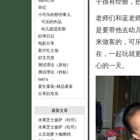
子很有经验，
杂记
小可乐的那些事儿
老师们和蓝老
可乐的作品
是要带他去幼
幼儿园适应期
好孕日记
来做客的，可
电影分享
那片红土地
在，一起玩就
好文共赏
心的一天。
测试理论（原创）
测试理论（转贴）
test‘s
爱生童装–精品童装
分享好东东
最新文章
水果芝士披萨（吐司）
水果芝士披萨（吐司）
土豆胡萝卜咖喱鸡