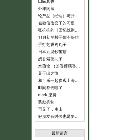
Effie真香
外滩闲逛
论产品（经理）与开发（经理）的话语权
被微信改变了的习惯
张抗抗的《回忆找到了我》
11月初的梭子蟹不好吃
手打芝香肉丸子
日本豆腐炒菌菇
奶香紫薯丸子
水煎饺 （芝香莲藕香菇肉饺）
莫干山之旅
和可乐一起参观上海鲁迅纪念馆
时间都去哪了
mark 坚持
奖励机制
再见了，南山
好朋友有时候也是要分开的
最新留言