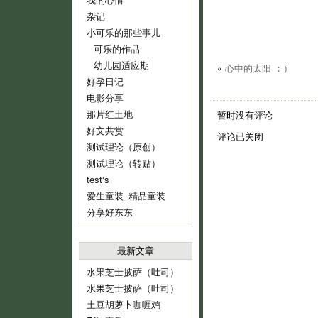
杂记
小可乐的那些事儿
可乐的作品
幼儿园适应期
«
心中的太阳 ：）
好孕日记
电影分享
那片红土地
暂时没有评论
好文共赏
评论已关闭
测试理论（原创）
测试理论（转贴）
test‘s
爱生童装–精品童装
分享好东东
最新文章
水果芝士披萨（吐司）
水果芝士披萨（吐司）
土豆胡萝卜咖喱鸡