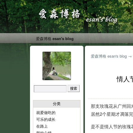
爱森博格 esan's blog
爱森博格 esan's blog
→
情人
分类
那支玫瑰花从广州回
就爱做吃的
居然2个星期才凋落
可乐的成长
在路上
是不是情人节的玫瑰
我的心情