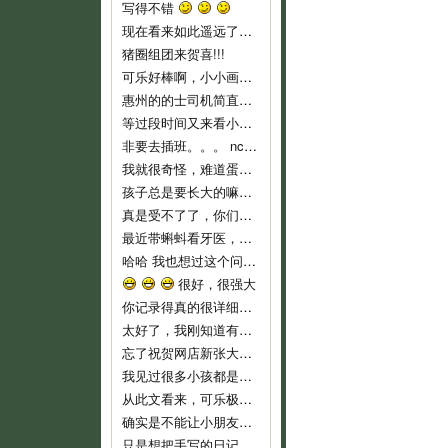
写得不错
现在看来如此遥远了……
猪圈组团来贺喜!!!
可乐好棒啊，小小画家！
惠州的的士司机简直就是人渣...服务态度不好..个人素质差..喜欢兜远路,花钱做他们的的士..他们反而是老大,还说争创文明城市,有
等过段时间又来看小可乐
非要去插班。。。 nc，nc，新时代的蛋痛。
我就很奇怪，难道蛋教主和教主夫人小时候没有去过幼儿园么？难倒不记得当时自己的心情吗？ 自从蛋教主一开始说通过洗脑，可以让小孩
孩子总是要长大的嘛，3岁上幼儿园也不算早吧，我们从来不乱给药给可乐吃的，就是发烧不高，我们也都是坚持监督喝水降温而已。长河叔叔，太
真是受不了了，你们就不能让可乐对幼儿园渐进适应吗？ 都开始出现生理反应了。再说，现在小孩这么小，不能随便用药，怎么像起来这么
最近带蝌蚪看牙医，医生说只要有牙齿就要开始刷牙！ 不过貌似小朋友不是很好教，蝌蚪现在非常愿意啃牙刷~ 听好些人提到巧虎里教刷牙
哈哈 我也想过这个问题。我不相信自己会有电影主角这么好的运气，所以宁愿跟那个最早发现问题的可怜科学家一样，全家人在一起……
很好，很强大
你记录得真的很详细，他长大了，会感谢妈妈给他留下这么珍贵的记忆！
太好了，我刚知道有这些地址，最近即将收拾一批，生小孩后不能穿的衣服，一定去寄。
忘了祝贺网店新张大吉，生意兴隆！！
我见过很多小孩都是这样，二岁左右是特别不乖的时期，自我意识开始膨胀，以逆反为乐，给他说道理又不懂，这是正常的，小桃你已经很有耐心了
从此文看来，可乐极具创意，涂鸦都这么有风格，玩汽车还玩得这么有门道。亲亲可乐赞一个！
确实是不能让小朋友单独坐的，一个急刹车就很危险了。我也是很短的路途而且低峰期才敢单独让他坐车的。
只是想把手写的日记送给可乐，毕竟觉得手写本看起来要比电子版有感觉一些。当然，以后也会常更新可乐的一些成长记录上来和大家分享的。