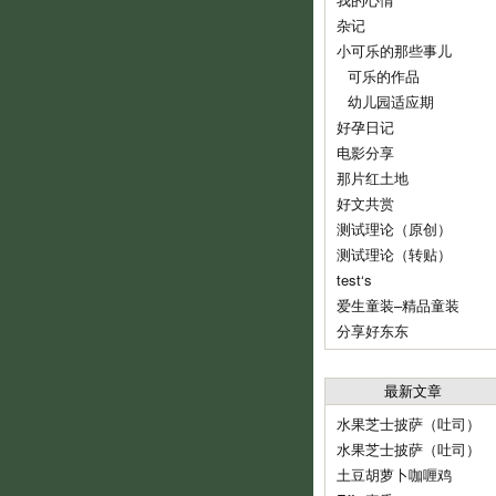
杂记
小可乐的那些事儿
可乐的作品
幼儿园适应期
好孕日记
电影分享
那片红土地
好文共赏
测试理论（原创）
测试理论（转贴）
test‘s
爱生童装–精品童装
分享好东东
最新文章
水果芝士披萨（吐司）
水果芝士披萨（吐司）
土豆胡萝卜咖喱鸡