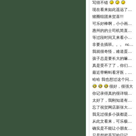
写得不错
现在看来如此遥远了……
猪圈组团来贺喜!!!
可乐好棒啊，小小画家！
惠州的的士司机简直就是人渣...服务态度不好..个人素质差..喜欢兜远路,花钱做他们的的士..他们反而是老大,还说争创文明城市,有
等过段时间又来看小可乐
非要去插班。。。 nc，nc，新时代的蛋痛。
我就很奇怪，难道蛋教主和教主夫人小时候没有去过幼儿园么？难倒不记得当时自己的心情吗？ 自从蛋教主一开始说通过洗脑，可以让小孩
孩子总是要长大的嘛，3岁上幼儿园也不算早吧，我们从来不乱给药给可乐吃的，就是发烧不高，我们也都是坚持监督喝水降温而已。长河叔叔，太
真是受不了了，你们就不能让可乐对幼儿园渐进适应吗？ 都开始出现生理反应了。再说，现在小孩这么小，不能随便用药，怎么像起来这么
最近带蝌蚪看牙医，医生说只要有牙齿就要开始刷牙！ 不过貌似小朋友不是很好教，蝌蚪现在非常愿意啃牙刷~ 听好些人提到巧虎里教刷牙
哈哈 我也想过这个问题。我不相信自己会有电影主角这么好的运气，所以宁愿跟那个最早发现问题的可怜科学家一样，全家人在一起……
很好，很强大
你记录得真的很详细，他长大了，会感谢妈妈给他留下这么珍贵的记忆！
太好了，我刚知道有这些地址，最近即将收拾一批，生小孩后不能穿的衣服，一定去寄。
忘了祝贺网店新张大吉，生意兴隆！！
我见过很多小孩都是这样，二岁左右是特别不乖的时期，自我意识开始膨胀，以逆反为乐，给他说道理又不懂，这是正常的，小桃你已经很有耐心了
从此文看来，可乐极具创意，涂鸦都这么有风格，玩汽车还玩得这么有门道。亲亲可乐赞一个！
确实是不能让小朋友单独坐的，一个急刹车就很危险了。我也是很短的路途而且低峰期才敢单独让他坐车的。
只是想把手写的日记送给可乐，毕竟觉得手写本看起来要比电子版有感觉一些。当然，以后也会常更新可乐的一些成长记录上来和大家分享的。