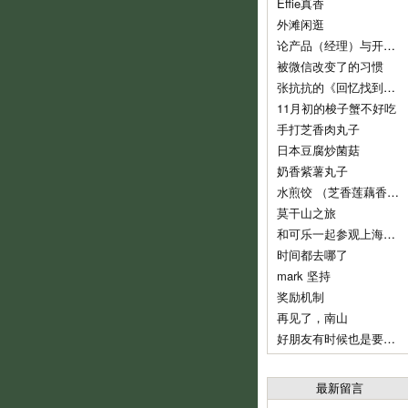
Effie真香
外滩闲逛
论产品（经理）与开发（经理）的话语权
被微信改变了的习惯
张抗抗的《回忆找到了我》
11月初的梭子蟹不好吃
手打芝香肉丸子
日本豆腐炒菌菇
奶香紫薯丸子
水煎饺 （芝香莲藕香菇肉饺）
莫干山之旅
和可乐一起参观上海鲁迅纪念馆
时间都去哪了
mark 坚持
奖励机制
再见了，南山
好朋友有时候也是要分开的
最新留言