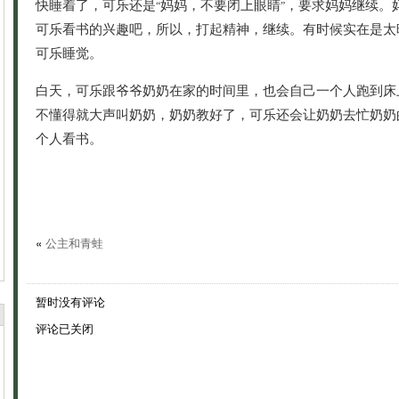
快睡着了，可乐还是
妈妈，不要闭上眼睛
，要求妈妈继续。
“
”
可乐看书的兴趣吧，所以，打起精神，继续。有时候实在是太
可乐睡觉。
白天，可乐跟爷爷奶奶在家的时间里，也会自己一个人跑到床
不懂得就大声叫奶奶，奶奶教好了，可乐还会让奶奶去忙奶奶
个人看书。
«
公主和青蛙
暂时没有评论
评论已关闭