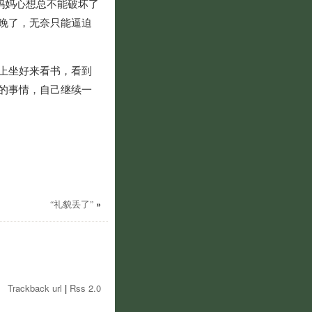
妈妈心想总不能破坏了
晚了，无奈只能逼迫
上坐好来看书，看到
的事情，自己继续一
礼貌丢了
»
“
”
Trackback url
|
Rss 2.0