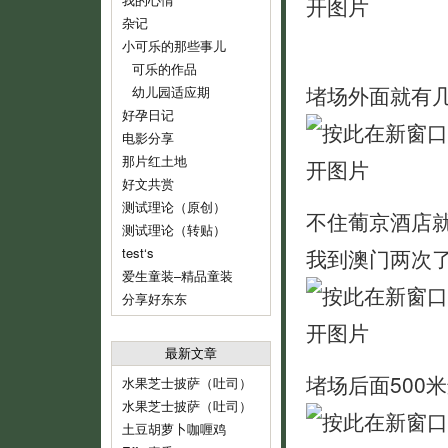
杂记
小可乐的那些事儿
可乐的作品
堵场外面就有
幼儿园适应期
好孕日记
电影分享
那片红土地
好文共赏
测试理论（原创）
不住葡京酒店
测试理论（转贴）
test‘s
我到澳门两次
爱生童装–精品童装
分享好东东
最新文章
堵场后面500
水果芝士披萨（吐司）
水果芝士披萨（吐司）
土豆胡萝卜咖喱鸡