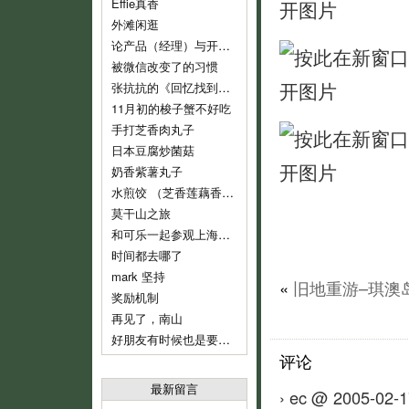
Effie真香
外滩闲逛
论产品（经理）与开发（经理）的话语权
被微信改变了的习惯
张抗抗的《回忆找到了我》
11月初的梭子蟹不好吃
手打芝香肉丸子
日本豆腐炒菌菇
奶香紫薯丸子
水煎饺 （芝香莲藕香菇肉饺）
莫干山之旅
和可乐一起参观上海鲁迅纪念馆
时间都去哪了
mark 坚持
«
旧地重游–琪澳
奖励机制
再见了，南山
好朋友有时候也是要分开的
评论
最新留言
› ec @ 2005-02-