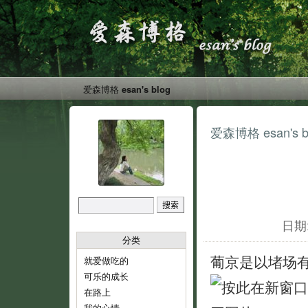
爱森博格 esan's blog
爱森博格 esan's b
日期:
分类
葡京是以堵场
就爱做吃的
可乐的成长
在路上
我的心情