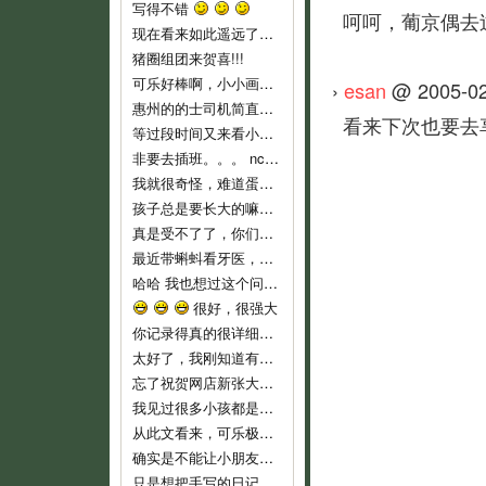
写得不错
呵呵，葡京偶去
现在看来如此遥远了……
猪圈组团来贺喜!!!
可乐好棒啊，小小画家！
›
esan
@ 2005-02
惠州的的士司机简直就是人渣...服务态度不好..个人素质差..喜欢兜远路,花钱做他们的的士..他们反而是老大,还说争创文明城市,有
看来下次也要去
等过段时间又来看小可乐
非要去插班。。。 nc，nc，新时代的蛋痛。
我就很奇怪，难道蛋教主和教主夫人小时候没有去过幼儿园么？难倒不记得当时自己的心情吗？ 自从蛋教主一开始说通过洗脑，可以让小孩
孩子总是要长大的嘛，3岁上幼儿园也不算早吧，我们从来不乱给药给可乐吃的，就是发烧不高，我们也都是坚持监督喝水降温而已。长河叔叔，太
真是受不了了，你们就不能让可乐对幼儿园渐进适应吗？ 都开始出现生理反应了。再说，现在小孩这么小，不能随便用药，怎么像起来这么
最近带蝌蚪看牙医，医生说只要有牙齿就要开始刷牙！ 不过貌似小朋友不是很好教，蝌蚪现在非常愿意啃牙刷~ 听好些人提到巧虎里教刷牙
哈哈 我也想过这个问题。我不相信自己会有电影主角这么好的运气，所以宁愿跟那个最早发现问题的可怜科学家一样，全家人在一起……
很好，很强大
你记录得真的很详细，他长大了，会感谢妈妈给他留下这么珍贵的记忆！
太好了，我刚知道有这些地址，最近即将收拾一批，生小孩后不能穿的衣服，一定去寄。
忘了祝贺网店新张大吉，生意兴隆！！
我见过很多小孩都是这样，二岁左右是特别不乖的时期，自我意识开始膨胀，以逆反为乐，给他说道理又不懂，这是正常的，小桃你已经很有耐心了
从此文看来，可乐极具创意，涂鸦都这么有风格，玩汽车还玩得这么有门道。亲亲可乐赞一个！
确实是不能让小朋友单独坐的，一个急刹车就很危险了。我也是很短的路途而且低峰期才敢单独让他坐车的。
只是想把手写的日记送给可乐，毕竟觉得手写本看起来要比电子版有感觉一些。当然，以后也会常更新可乐的一些成长记录上来和大家分享的。