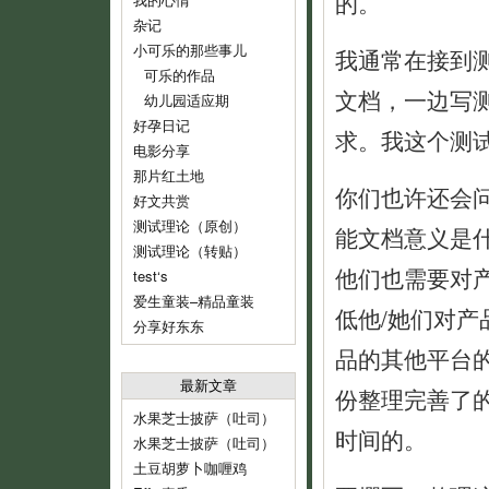
的。
杂记
小可乐的那些事儿
我通常在接到
可乐的作品
文档，一边写测
幼儿园适应期
好孕日记
求。我这个测
电影分享
那片红土地
你们也许还会
好文共赏
测试理论（原创）
能文档意义是
测试理论（转贴）
他们也需要对
test‘s
爱生童装–精品童装
低他/她们对
分享好东东
品的其他平台
最新文章
份整理完善了
水果芝士披萨（吐司）
时间的。
水果芝士披萨（吐司）
土豆胡萝卜咖喱鸡