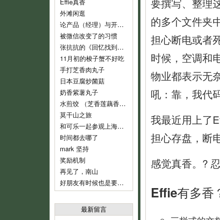
要撰写、整理
Effie真香
外滩闲逛
的多个文件夹
论产品（经理）与开发（经理）的话语权
被微信改变了的习惯
担心断电或者
张抗抗的《回忆找到了我》
时候，空调和
11月初的梭子蟹不好吃
手打芝香肉丸子
物业都表示无
日本豆腐炒菌菇
吼：靠，我代
奶香紫薯丸子
水煎饺 （芝香莲藕香菇肉饺）
莫干山之旅
我最近用上了Ef
和可乐一起参观上海鲁迅纪念馆
担心存盘，断
时间都去哪了
mark 坚持
奖励机制
感觉真香。? 
再见了，南山
好朋友有时候也是要分开的
Effie有多香
最新留言