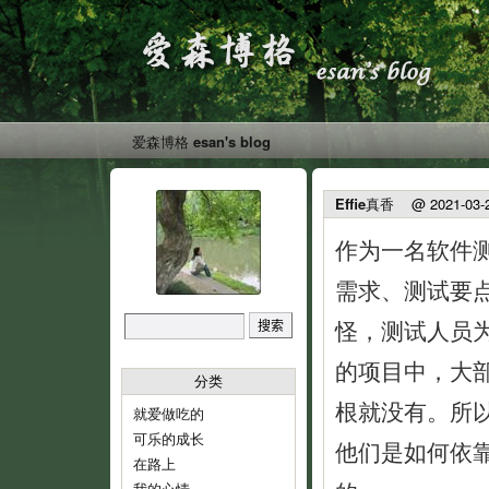
爱森博格 esan's blog
Effie真香
@ 2021-03-20
作为一名软件
需求、测试要
怪，测试人员
的项目中，大
分类
根就没有。所
就爱做吃的
可乐的成长
他们是如何依
在路上
我的心情