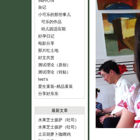
杂记
小可乐的那些事儿
可乐的作品
幼儿园适应期
好孕日记
电影分享
那片红土地
好文共赏
测试理论（原创）
测试理论（转贴）
test‘s
爱生童装–精品童装
分享好东东
最新文章
水果芝士披萨（吐司）
水果芝士披萨（吐司）
土豆胡萝卜咖喱鸡