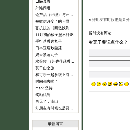
Effie真香
外滩闲逛
论产品（经理）与开发（经理）的话语权
«
好朋友有时候也是要分
被微信改变了的习惯
张抗抗的《回忆找到了我》
暂时没有评论
11月初的梭子蟹不好吃
手打芝香肉丸子
看完了要说点什么？
日本豆腐炒菌菇
奶香紫薯丸子
水煎饺 （芝香莲藕香菇肉饺）
莫干山之旅
和可乐一起参观上海鲁迅纪念馆
时间都去哪了
mark 坚持
奖励机制
再见了，南山
好朋友有时候也是要分开的
最新留言