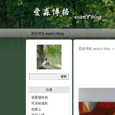
爱森博格 esan's blog
爱森博格 esan's blog
→
分类
就爱做吃的
可乐的成长
在路上
我的心情