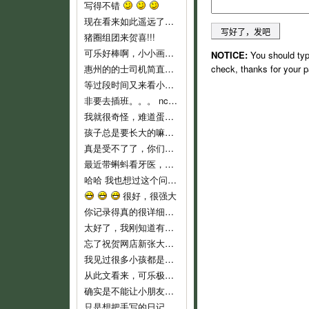
写得不错
现在看来如此遥远了……
猪圈组团来贺喜!!!
可乐好棒啊，小小画家！
NOTICE:
You should typ
惠州的的士司机简直就是人渣...服务态度不好..个人素质差..喜欢兜远路,花钱做他们的的士..他们反而是老大,还说争创文明城市,有
check, thanks for your p
等过段时间又来看小可乐
非要去插班。。。 nc，nc，新时代的蛋痛。
我就很奇怪，难道蛋教主和教主夫人小时候没有去过幼儿园么？难倒不记得当时自己的心情吗？ 自从蛋教主一开始说通过洗脑，可以让小孩
孩子总是要长大的嘛，3岁上幼儿园也不算早吧，我们从来不乱给药给可乐吃的，就是发烧不高，我们也都是坚持监督喝水降温而已。长河叔叔，太
真是受不了了，你们就不能让可乐对幼儿园渐进适应吗？ 都开始出现生理反应了。再说，现在小孩这么小，不能随便用药，怎么像起来这么
最近带蝌蚪看牙医，医生说只要有牙齿就要开始刷牙！ 不过貌似小朋友不是很好教，蝌蚪现在非常愿意啃牙刷~ 听好些人提到巧虎里教刷牙
哈哈 我也想过这个问题。我不相信自己会有电影主角这么好的运气，所以宁愿跟那个最早发现问题的可怜科学家一样，全家人在一起……
很好，很强大
你记录得真的很详细，他长大了，会感谢妈妈给他留下这么珍贵的记忆！
太好了，我刚知道有这些地址，最近即将收拾一批，生小孩后不能穿的衣服，一定去寄。
忘了祝贺网店新张大吉，生意兴隆！！
我见过很多小孩都是这样，二岁左右是特别不乖的时期，自我意识开始膨胀，以逆反为乐，给他说道理又不懂，这是正常的，小桃你已经很有耐心了
从此文看来，可乐极具创意，涂鸦都这么有风格，玩汽车还玩得这么有门道。亲亲可乐赞一个！
确实是不能让小朋友单独坐的，一个急刹车就很危险了。我也是很短的路途而且低峰期才敢单独让他坐车的。
只是想把手写的日记送给可乐，毕竟觉得手写本看起来要比电子版有感觉一些。当然，以后也会常更新可乐的一些成长记录上来和大家分享的。