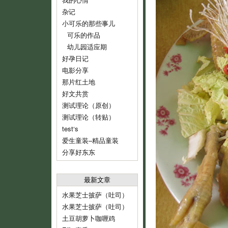
杂记
小可乐的那些事儿
可乐的作品
幼儿园适应期
好孕日记
电影分享
那片红土地
好文共赏
测试理论（原创）
测试理论（转贴）
test‘s
爱生童装–精品童装
分享好东东
最新文章
水果芝士披萨（吐司）
水果芝士披萨（吐司）
土豆胡萝卜咖喱鸡