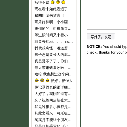
写得不错
现在看来如此遥远了……
猪圈组团来贺喜!!!
可乐好棒啊，小小画家！
惠州的的士司机简直就是人渣...服务态度不好..个人素质差..喜欢兜远路,花钱做他们的的士..他们反而是老大,还说争创文明城市,有
等过段时间又来看小可乐
非要去插班。。。 nc，nc，新时代的蛋痛。
NOTICE:
You should typ
我就很奇怪，难道蛋教主和教主夫人小时候没有去过幼儿园么？难倒不记得当时自己的心情吗？ 自从蛋教主一开始说通过洗脑，可以让小孩
check, thanks for your p
孩子总是要长大的嘛，3岁上幼儿园也不算早吧，我们从来不乱给药给可乐吃的，就是发烧不高，我们也都是坚持监督喝水降温而已。长河叔叔，太
真是受不了了，你们就不能让可乐对幼儿园渐进适应吗？ 都开始出现生理反应了。再说，现在小孩这么小，不能随便用药，怎么像起来这么
最近带蝌蚪看牙医，医生说只要有牙齿就要开始刷牙！ 不过貌似小朋友不是很好教，蝌蚪现在非常愿意啃牙刷~ 听好些人提到巧虎里教刷牙
哈哈 我也想过这个问题。我不相信自己会有电影主角这么好的运气，所以宁愿跟那个最早发现问题的可怜科学家一样，全家人在一起……
很好，很强大
你记录得真的很详细，他长大了，会感谢妈妈给他留下这么珍贵的记忆！
太好了，我刚知道有这些地址，最近即将收拾一批，生小孩后不能穿的衣服，一定去寄。
忘了祝贺网店新张大吉，生意兴隆！！
我见过很多小孩都是这样，二岁左右是特别不乖的时期，自我意识开始膨胀，以逆反为乐，给他说道理又不懂，这是正常的，小桃你已经很有耐心了
从此文看来，可乐极具创意，涂鸦都这么有风格，玩汽车还玩得这么有门道。亲亲可乐赞一个！
确实是不能让小朋友单独坐的，一个急刹车就很危险了。我也是很短的路途而且低峰期才敢单独让他坐车的。
只是想把手写的日记送给可乐，毕竟觉得手写本看起来要比电子版有感觉一些。当然，以后也会常更新可乐的一些成长记录上来和大家分享的。