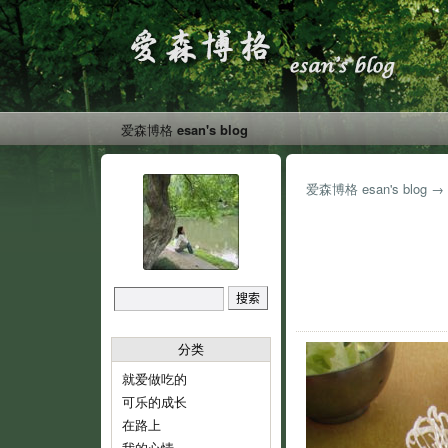
爱森博格 esan's blog
爱森博格 esan's blog
→
分类
就爱做吃的
可乐的成长
在路上
我的心情