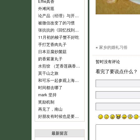
Effie真香
外滩闲逛
论产品（经理）与开发（经理）的话语权
被微信改变了的习惯
张抗抗的《回忆找到了我》
11月初的梭子蟹不好吃
手打芝香肉丸子
«
家乡的婚礼习俗
日本豆腐炒菌菇
奶香紫薯丸子
暂时没有评论
水煎饺 （芝香莲藕香菇肉饺）
看完了要说点什么？
莫干山之旅
和可乐一起参观上海鲁迅纪念馆
时间都去哪了
mark 坚持
奖励机制
再见了，南山
好朋友有时候也是要分开的
最新留言